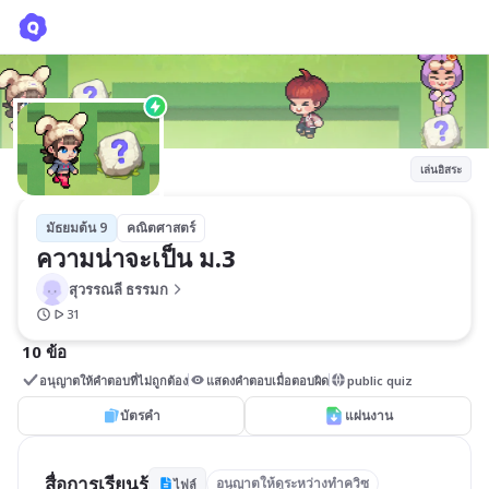
ความน่าจะเป็น ม.3
สุวรรณลี ธรรมก
เล่นอิสระ
มัธยมต้น 9
คณิตศาสตร์
ความน่าจะเป็น ม.3
สุวรรณลี ธรรมก
31
10 ข้อ
อนุญาตให้คำตอบที่ไม่ถูกต้อง
แสดงคำตอบเมื่อตอบผิด
public quiz
บัตรคำ
แผ่นงาน
สื่อการเรียนรู้
อนุญาตให้ดูระหว่างทำควิซ
ไฟล์