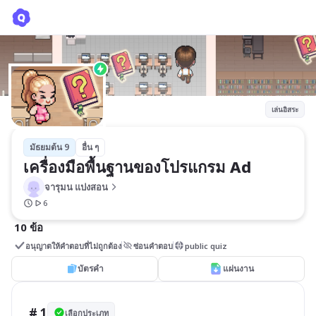
เครื่องมือพื้นฐานของโปรแกรม Ad
จารุมน แปงสอน
เล่นอิสระ
มัธยมต้น 9
อื่น ๆ
เครื่องมือพื้นฐานของโปรแกรม Ad
จารุมน แปงสอน
6
10 ข้อ
อนุญาตให้คำตอบที่ไม่ถูกต้อง
ซ่อนคำตอบ
public quiz
บัตรคำ
แผ่นงาน
# 1
เลือกประเภท