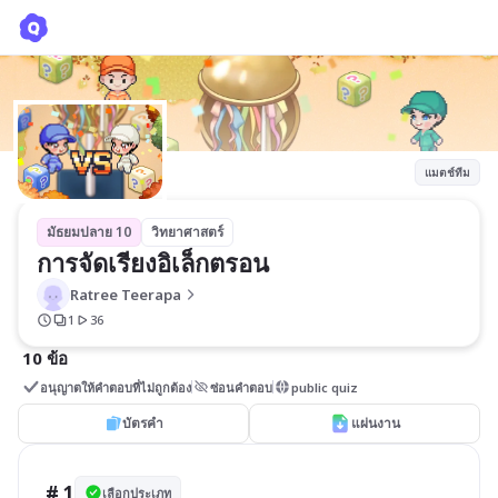
การจัดเรียงอิเล็กตรอน
Ratree Teerapa
แมตช์ทีม
มัธยมปลาย 10
วิทยาศาสตร์
การจัดเรียงอิเล็กตรอน
Ratree Teerapa
1
36
10 ข้อ
อนุญาตให้คำตอบที่ไม่ถูกต้อง
ซ่อนคำตอบ
public quiz
บัตรคำ
แผ่นงาน
# 1
เลือกประเภท