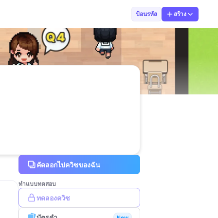
KruMalord
ป้อนรหัส
สร้าง
คัดลอกไปควิซของฉัน
ทำแบบทดสอบ
ทดลองควิซ
บัตรคำ
New