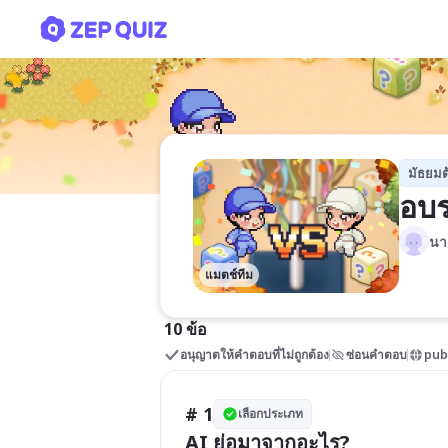
อบรม AI 2568
มัธยมต
อบร
นา
แมตช์ทีม
10 ข้อ
อนุญาตให้คำตอบที่ไม่ถูกต้อง
ซ่อนคำตอบ
pub
# 1
เลือกประเภท
AI ย่อมาจากอะไร?