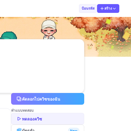
นางสาวกัญญา อย
ป้อนรหัส
สร้าง
คัดลอกไปควิซของฉัน
ทำแบบทดสอบ
ทดลองควิซ
บัตรคำ
New