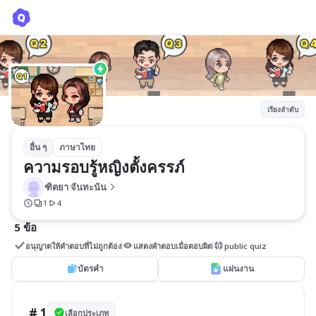
ความรอบรู้หญิงตั้งครรภ์
ฑิตยา จันทะนัน
เรียงลำดับ
อื่น ๆ
ภาษาไทย
ความรอบรู้หญิงตั้งครรภ์
ฑิตยา จันทะนัน
1
4
5 ข้อ
อนุญาตให้คำตอบที่ไม่ถูกต้อง
แสดงคำตอบเมื่อตอบผิด
public quiz
บัตรคำ
แผ่นงาน
# 1
เลือกประเภท