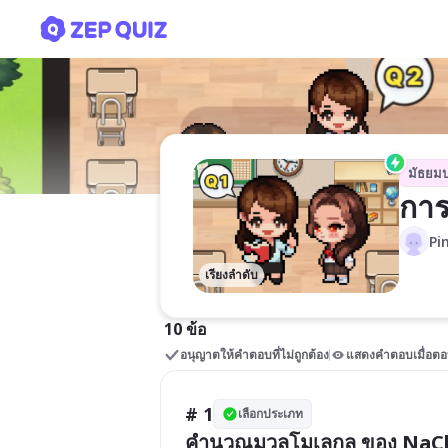
การเตรียมสารละลาย
มัธยม
การ
Pi
เรียงลำดับ
10 ข้อ
อนุญาตให้คำตอบที่ไม่ถูกต้อง
แสดงคำตอบเมื่อตอ
# 1
เลือกประเภท
คำนวณมวลโมเลกุล ของ NaCl