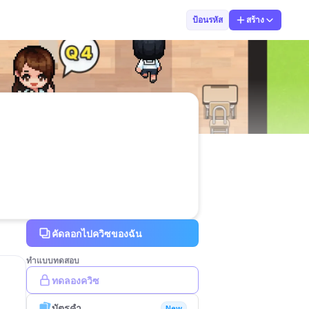
Pimnapa srisor
ป้อนรหัส
สร้าง
คัดลอกไปควิซของฉัน
ทำแบบทดสอบ
ทดลองควิซ
บัตรคำ
New