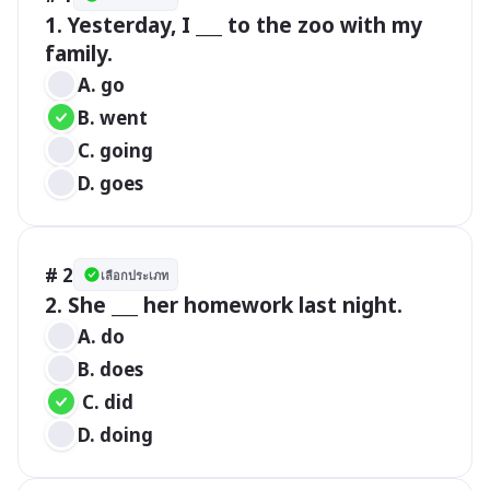
1. Yesterday, I ___ to the zoo with my 
family.
A. go   
B. went
C. going
D. goes
# 2
เลือกประเภท
2. She ___ her homework last night.
A. do  
B. does
 C. did
D. doing