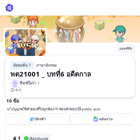
พต21001 _ บทที่6 อดีตกาล
พิมพ์นิภา
แมตช์ทีม
มัธยมต้น 7
ภาษาอังกฤษ
พต21001 _ บทที่6 อดีตกาล
พิมพ์นิภา
5
10 ข้อ
อนุญาตให้คำตอบที่ไม่ถูกต้อง
ซ่อนคำตอบ
public quiz
บัตรคำ
แผ่นงาน
# 1
เลือกประเภท