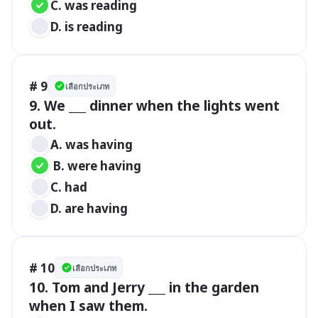
C. was reading
D. is reading
# 9
เลือกประเภท
9. We ___ dinner when the lights went 
out.
A. was having
 B. were having
C. had
D. are having
# 10
เลือกประเภท
10. Tom and Jerry ___ in the garden 
when I saw them.