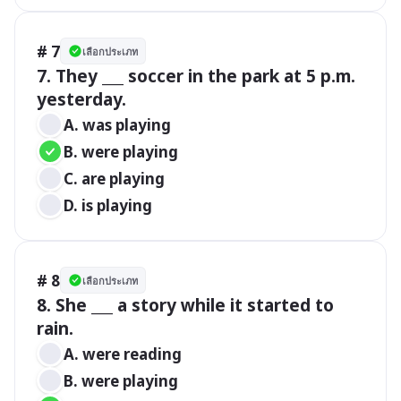
# 7
เลือกประเภท
7. They ___ soccer in the park at 5 p.m. 
A. was playing
B. were playing
C. are playing
D. is playing
# 8
เลือกประเภท
8. She ___ a story while it started to 
rain.
A. were reading
B. were playing