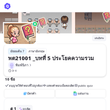
พต21001 _บทที่ 5 ประโยคความรวม
พิมพ์นิภา
เล่นอิสระ
มัธยมต้น 7
ภาษาอังกฤษ
พต21001 _บทที่ 5 ประโยคความรวม
พิมพ์นิภา
4
10 ข้อ
อนุญาตให้คำตอบที่ไม่ถูกต้อง
แสดงคำตอบเมื่อตอบผิด
public quiz
บัตรคำ
แผ่นงาน
# 1
ถูก/ผิด