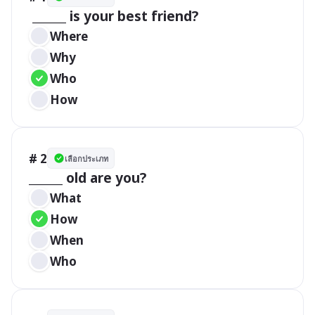
 ______ is your best friend?
Where
Why
Who
How
# 2
เลือกประเภท
______ old are you?
What
How
When
Who