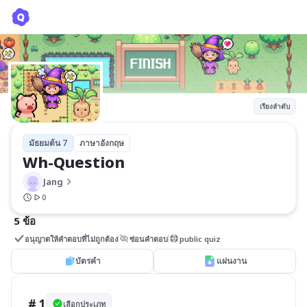
Wh-Question
Jang
เรียงลำดับ
มัธยมต้น 7
ภาษาอังกฤษ
Wh-Question
Jang
0
5 ข้อ
อนุญาตให้คำตอบที่ไม่ถูกต้อง
ซ่อนคำตอบ
public quiz
บัตรคำ
แผ่นงาน
# 1
เลือกประเภท