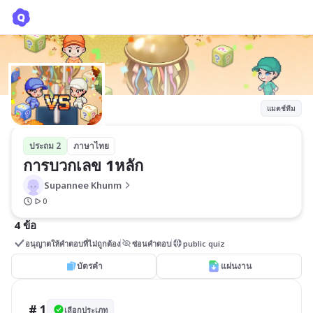
การบวกเลข 1หลัก
Supannee Khunm
แมตช์ทีม
ประถม 2
ภาษาไทย
การบวกเลข 1หลัก
Supannee Khunm
0
4 ข้อ
อนุญาตให้คำตอบที่ไม่ถูกต้อง
ซ่อนคำตอบ
public quiz
บัตรคำ
แผ่นงาน
# 1
เลือกประเภท