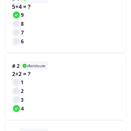
5+4 = ?
9
8
7
6
# 2
เลือกประเภท
2+2 = ?
1
2
3
4