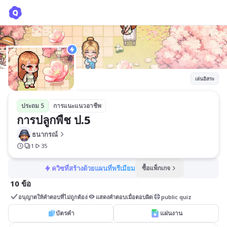
การปลูกพืช ป.5
ธนากรณ์
เล่นอิสระ
ประถม 5
การแนะแนวอาชีพ
การปลูกพืช ป.5
ธนากรณ์
1
35
ควิซที่สร้างด้วยแผนที่พรีเมียม
ซื้อแพ็กเกจ
10 ข้อ
อนุญาตให้คำตอบที่ไม่ถูกต้อง
แสดงคำตอบเมื่อตอบผิด
public quiz
บัตรคำ
แผ่นงาน