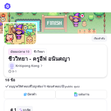
ชีววิทยา - ครูอีฟ อนันตญา
Kritipong Kong
เรียงลำดับ
มัธยมปลาย 10
ชีววิทยา
ชีววิทยา - ครูอีฟ อนันตญา
Kritipong Kong
1
10 ข้อ
อนุญาตให้คำตอบที่ไม่ถูกต้อง
ซ่อนคำตอบ
public quiz
บัตรคำ
แผ่นงาน
# 1
ถูก/ผิด