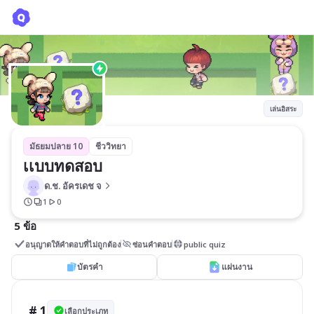
เเบบทดสอบ
ด.ช. อัครเดช จ
เล่นอิสระ
มัธยมปลาย 10
ชีววิทยา
เเบบทดสอบ
ด.ช. อัครเดช จ
1
0
5 ข้อ
อนุญาตให้คำตอบที่ไม่ถูกต้อง
ซ่อนคำตอบ
public quiz
บัตรคำ
แผ่นงาน
# 1
เลือกประเภท