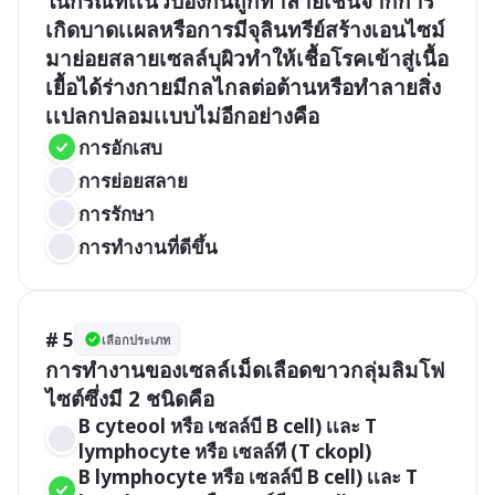
ในกรณีที่เเนวป้องกันถูกทำลายเช่นจากการ
เกิดบาดเเผลหรือการมีจุลินทรีย์สร้างเอนไซม์
มาย่อยสลายเซลล์บุผิวทําให้เชื้อโรคเข้าสู่เนื้อ
เยื้อได้ร่างกายมีกลไกลต่อต้านหรือทำลายสิ่ง
เเปลกปลอมเเบบไม่อีกอย่างคือ
การอักเสบ
การย่อยสลาย
การรักษา
การทํางานที่ดีขึ้น
# 5
เลือกประเภท
การทำงานของเซลล์เม็ดเลือดขาวกลุ่มลิมโฟ
ไซต์ซึ่งมี 2 ชนิดคือ
B cyteool หรือ เซลล์บี B cell) เเละ T 
lymphocyte หรือ เซลล์ที (T ckopl)
B lymphocyte หรือ เซลล์บี B cell) เเละ T 