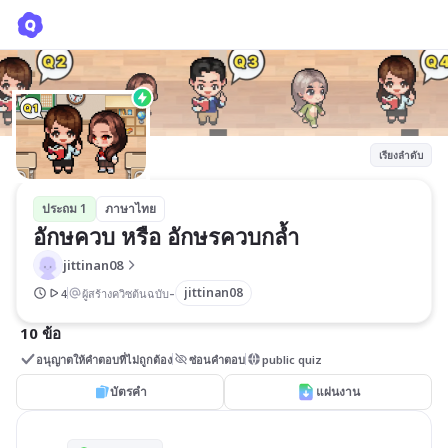
อักษควบ หรือ อักษรควบกล้ำ
jittinan08
เรียงลำดับ
ประถม 1
ภาษาไทย
อักษควบ หรือ อักษรควบกล้ำ
jittinan08
-
jittinan08
4
ผู้สร้างควิซต้นฉบับ
10 ข้อ
อนุญาตให้คำตอบที่ไม่ถูกต้อง
ซ่อนคำตอบ
public quiz
บัตรคำ
แผ่นงาน