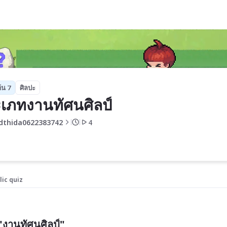
้น 7
ศิลปะ
เภทงานทัศนศิลป์
dthida0622383742
4
lic quiz
งานทัศนศิลป์"