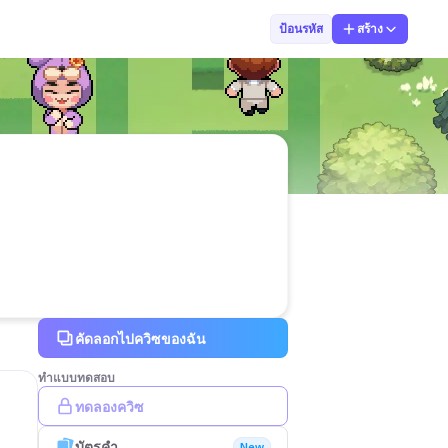
sudthida0622383742
ป้อนรหัส
สร้าง
คัดลอกไปควิซของฉัน
ทำแบบทดสอบ
ทดลองควิซ
บัตรคำ
New