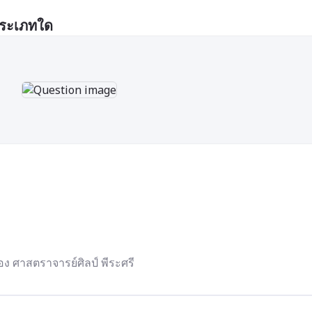
ประเภทใด
ง ศาสตราจารย์ศิลป์ พีระศรี 