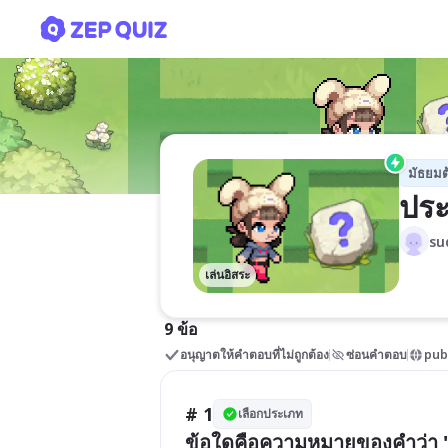
ประเภทงานทัศนศิลป์
มัธยมต
ประ
su
เล่นอิสระ
9 ข้อ
อนุญาตให้คำตอบที่ไม่ถูกต้อง
ซ่อนคำตอบ
pub
# 1
เลือกประเภท
ข้อใดคือความหมายของคำว่า "