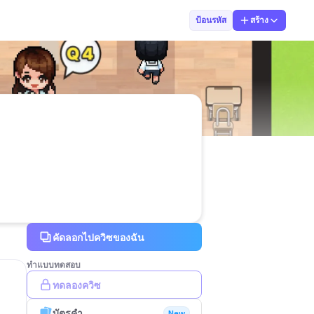
Dr.Chedthida K
ป้อนรหัส
สร้าง
คัดลอกไปควิซของฉัน
ทำแบบทดสอบ
ทดลองควิซ
บัตรคำ
New