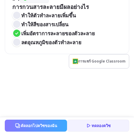
การกวนสารละลายมีผลอย่างไร
ทำให้ตัวทำละลายเพิ่มขึ้น
ทำให้สีของสารเปลี่ยน
เพิ่มอัตราการละลายของตัวละลาย
ลดอุณหภูมิของตัวทำละลาย
การแชร์ Google Classroom
คัดลอกไปควิซของฉัน
ทดลองควิซ