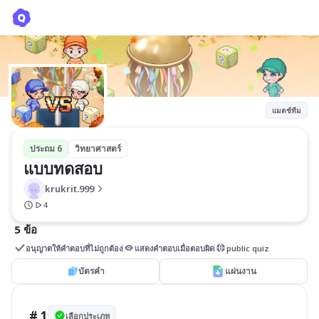
แบบทดสอบ
krukrit.999
แมตช์ทีม
ประถม 6
วิทยาศาสตร์
แบบทดสอบ
krukrit.999
4
5 ข้อ
อนุญาตให้คำตอบที่ไม่ถูกต้อง
แสดงคำตอบเมื่อตอบผิด
public quiz
บัตรคำ
แผ่นงาน
# 1
เลือกประเภท