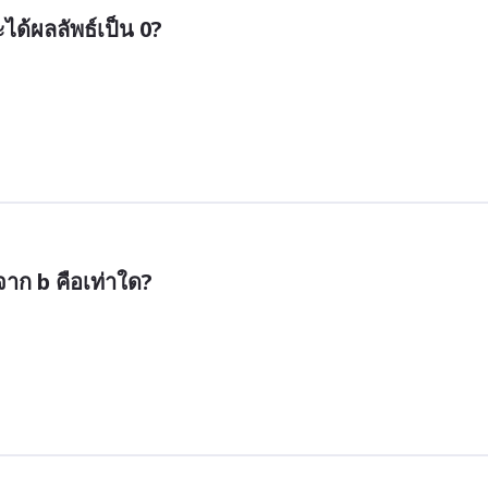
ได้ผลลัพธ์เป็น 0?
จาก b คือเท่าใด?