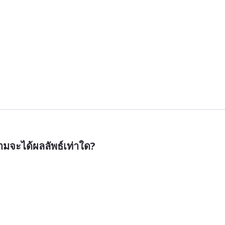
มจะได้ผลลัพธ์เท่าใด?