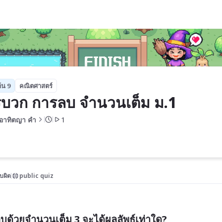
ม.1
้น 9
คณิตศาสตร์
บวก การลบ จำนวนเต็ม ม.1
ูอาทิตญา คํา
1
บผิด
public quiz
บด้วยจำนวนเต็ม 3 จะได้ผลลัพธ์เท่าใด?