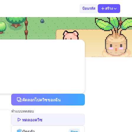
ครูอาทิตญา คํา
ป้อนรหัส
สร้าง
คัดลอกไปควิซของฉัน
ทำแบบทดสอบ
ทดลองควิซ
บัตรคำ
New