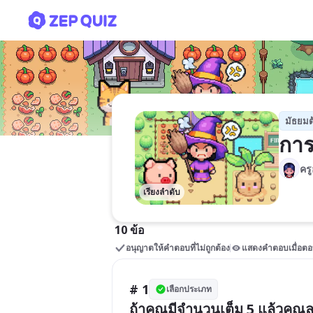
การบวก การลบ จำนวนเต็ม 
มัธยมต
การ
คร
เรียงลำดับ
10 ข้อ
อนุญาตให้คำตอบที่ไม่ถูกต้อง
แสดงคำตอบเมื่อตอ
# 1
เลือกประเภท
ถ้าคุณมีจำนวนเต็ม 5 แล้วคุณล