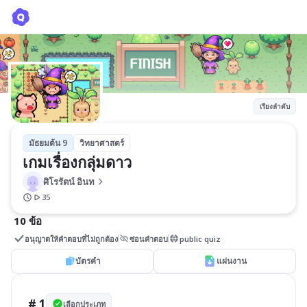
เกมเรื่องกลุ่มดาว
ศิโรรัตน์ อินท
เรียงลำดับ
มัธยมต้น 9
วิทยาศาสตร์
เกมเรื่องกลุ่มดาว
ศิโรรัตน์ อินท
35
10 ข้อ
อนุญาตให้คำตอบที่ไม่ถูกต้อง
ซ่อนคำตอบ
public quiz
บัตรคำ
แผ่นงาน
# 1
เลือกประเภท