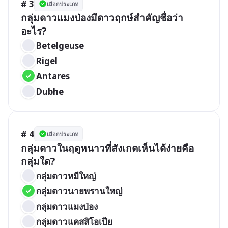
# 3
เลือกประเภท
กลุ่มดาวแมงป่องมีดาวฤกษ์สำคัญชื่อว่า
อะไร?
Betelgeuse
Rigel
Antares
Dubhe
# 4
เลือกประเภท
กลุ่มดาวในฤดูหนาวที่สังเกตเห็นได้ง่ายคือ
กลุ่มใด?
กลุ่มดาวหมีใหญ่
กลุ่มดาวนายพรานใหญ่
กลุ่มดาวแมงป่อง
กลุ่มดาวแคสสิโอเปีย