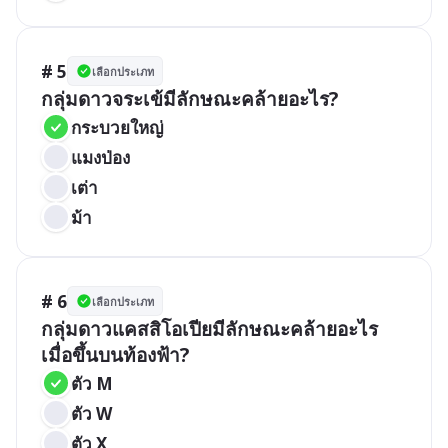
# 5
เลือกประเภท
กลุ่มดาวจระเข้มีลักษณะคล้ายอะไร?
กระบวยใหญ่
แมงป่อง
เต่า
ม้า
# 6
เลือกประเภท
กลุ่มดาวแคสสิโอเปียมีลักษณะคล้ายอะไร
เมื่อขึ้นบนท้องฟ้า?
ตัว M
ตัว W
ตัว X