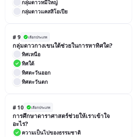
กลุ่มดาวหมีใหญ่
กลุ่มดาวแคสสิโอเปีย
# 9
เลือกประเภท
กลุ่มดาวกางเขนใต้ช่วยในการหาทิศใด?
ทิศเหนือ
ทิศใต้
ทิศตะวันออก
ทิศตะวันตก
# 10
เลือกประเภท
การศึกษาดาราศาสตร์ช่วยให้เราเข้าใจ
อะไร?
ความเป็นไปของธรรมชาติ