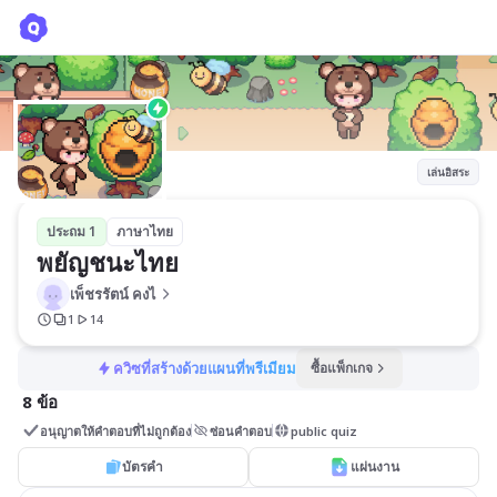
พยัญชนะไทย
เพ็ชรรัตน์ คงไ
เล่นอิสระ
ประถม 1
ภาษาไทย
พยัญชนะไทย
เพ็ชรรัตน์ คงไ
1
14
ควิซที่สร้างด้วยแผนที่พรีเมียม
ซื้อแพ็กเกจ
8 ข้อ
อนุญาตให้คำตอบที่ไม่ถูกต้อง
ซ่อนคำตอบ
public quiz
บัตรคำ
แผ่นงาน