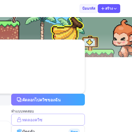
kru earn
ป้อนรหัส
สร้าง
คัดลอกไปควิซของฉัน
ทำแบบทดสอบ
ทดลองควิซ
บัตรคำ
New