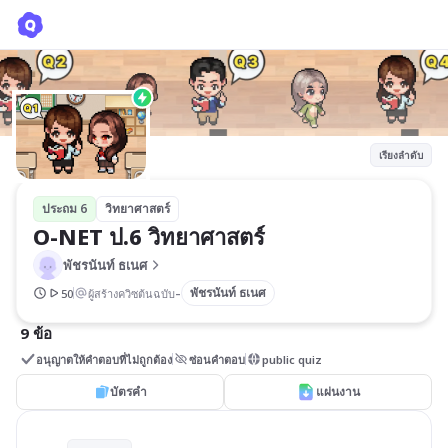
O-NET ป.6 วิทยาศาสตร์
พัชรนันท์ ธเนศ
เรียงลำดับ
ประถม 6
วิทยาศาสตร์
O-NET ป.6 วิทยาศาสตร์
พัชรนันท์ ธเนศ
-
พัชรนันท์ ธเนศ
50
ผู้สร้างควิซต้นฉบับ
9 ข้อ
อนุญาตให้คำตอบที่ไม่ถูกต้อง
ซ่อนคำตอบ
public quiz
บัตรคำ
แผ่นงาน