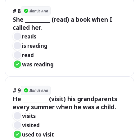
# 8
เลือกประเภท
She __________ (read) a book when I 
called her.
reads
is reading
read
was reading
# 9
เลือกประเภท
He __________ (visit) his grandparents 
every summer when he was a child.
visits  
visited
used to visit