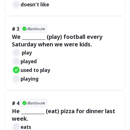
doesn't like
# 3
เลือกประเภท
We __________ (play) football every 
Saturday when we were kids.
 play 
played
used to play
playing
# 4
เลือกประเภท
He __________ (eat) pizza for dinner last 
week.
eats