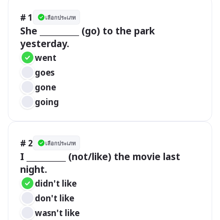
# 1
เลือกประเภท
She __________ (go) to the park 
yesterday.
went 
goes
gone
going
# 2
เลือกประเภท
I __________ (not/like) the movie last 
night.
didn't like  
don't like
wasn't like