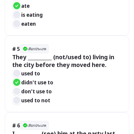
ate
is eating
eaten
# 5
เลือกประเภท
They __________ (not/used to) living in 
the city before they moved here.
used to  
didn't use to
don't use to
used to not
# 6
เลือกประเภท
I __________ (see) him at the party last 