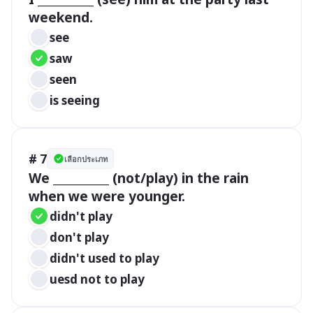
weekend.
see
saw
seen
is seeing
# 7
เลือกประเภท
We __________ (not/play) in the rain 
when we were younger.
didn't play  
don't play
didn't used to play
uesd not to play