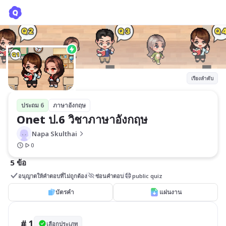
Onet ป.6 วิชาภาษาอังกฤษ
Napa Skulthai
เรียงลำดับ
ประถม 6
ภาษาอังกฤษ
Onet ป.6 วิชาภาษาอังกฤษ
Napa Skulthai
0
5 ข้อ
อนุญาตให้คำตอบที่ไม่ถูกต้อง
ซ่อนคำตอบ
public quiz
บัตรคำ
แผ่นงาน
# 1
เลือกประเภท