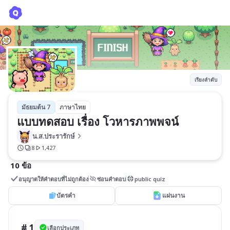
แบบทดสอบ เรื่อง โวหารภาพพจน์
น.ส.ประรารักษ์
เรียงลำดับ
มัธยมต้น 7
ภาษาไทย
แบบทดสอบ เรื่อง โวหารภาพพจน์
น.ส.ประรารักษ์
8
1,427
10 ข้อ
อนุญาตให้คำตอบที่ไม่ถูกต้อง
ซ่อนคำตอบ
public quiz
บัตรคำ
แผ่นงาน
# 1
เลือกประเภท