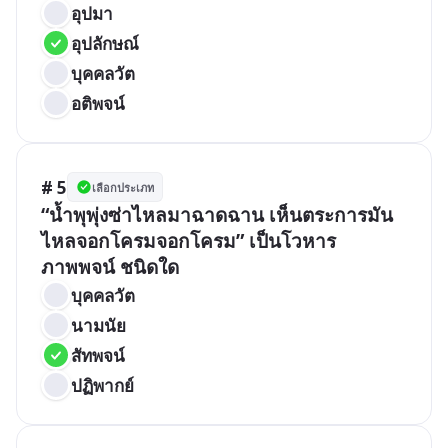
อุปมา
อุปลักษณ์
บุคคลวัต
อติพจน์
# 5
เลือกประเภท
“น้ำพุพุ่งซ่าไหลมาฉาดฉาน เห็นตระการมัน
ไหลจอกโครมจอกโครม” เป็นโวหาร
ภาพพจน์ ชนิดใด
บุคคลวัต
นามนัย
สัทพจน์
ปฏิพากย์