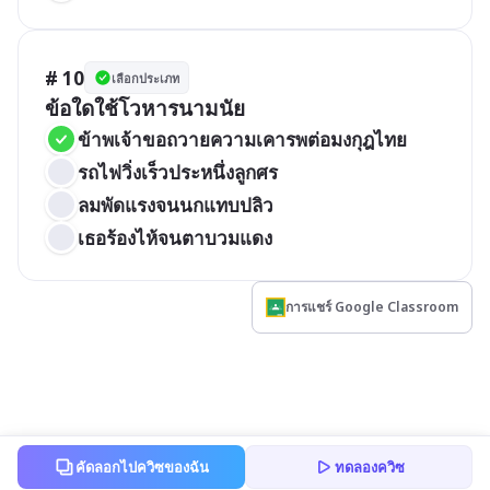
# 10
เลือกประเภท
ข้อใดใช้โวหารนามนัย
ข้าพเจ้าขอถวายความเคารพต่อมงกุฎไทย
รถไฟวิ่งเร็วประหนึ่งลูกศร
ลมพัดแรงจนนกแทบปลิว
เธอร้องไห้จนตาบวมแดง
การแชร์ Google Classroom
คัดลอกไปควิซของฉัน
ทดลองควิซ