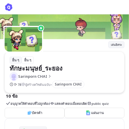
ทักษะมนุษย์_ระยอง
Sarinporn CHAI
เล่นอิสระ
อื่น ๆ
อื่น ๆ
ทักษะมนุษย์_ระยอง
Sarinporn CHAI
-
Sarinporn CHAI
78
ผู้สร้างควิซต้นฉบับ
10 ข้อ
อนุญาตให้คำตอบที่ไม่ถูกต้อง
แสดงคำตอบเมื่อตอบผิด
public quiz
บัตรคำ
แผ่นงาน