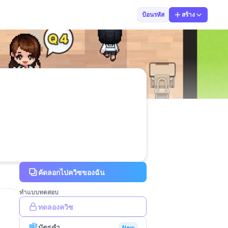
ครูปาล์ม
ป้อนรหัส
สร้าง
คัดลอกไปควิซของฉัน
ทำแบบทดสอบ
ทดลองควิซ
บัตรคำ
New