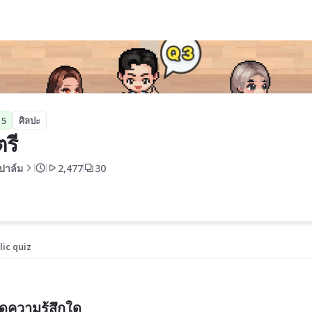
 5
ศิลปะ
รี 
ูปาล์ม
2,477
30
lic quiz
กิดความรู้สึกใด