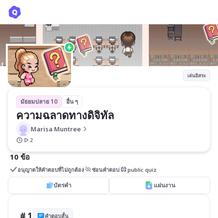
ความฉลาดทางดิจิทัล
Marisa Muntree
เล่นอิสระ
มัธยมปลาย 10
อื่น ๆ
ความฉลาดทางดิจิทัล
Marisa Muntree
2
10 ข้อ
อนุญาตให้คำตอบที่ไม่ถูกต้อง
ซ่อนคำตอบ
public quiz
บัตรคำ
แผ่นงาน
# 1
คำตอบสั้น