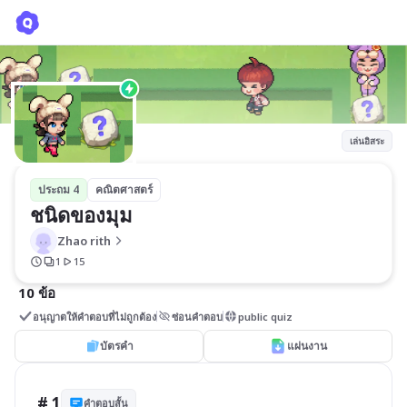
ชนิดของมุม
Zhao rith
เล่นอิสระ
ประถม 4
คณิตศาสตร์
ชนิดของมุม
Zhao rith
1
15
10 ข้อ
อนุญาตให้คำตอบที่ไม่ถูกต้อง
ซ่อนคำตอบ
public quiz
บัตรคำ
แผ่นงาน
# 1
คำตอบสั้น