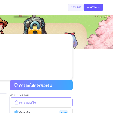
จักรี ภูมลี
ป้อนรหัส
สร้าง
คัดลอกไปควิซของฉัน
ทำแบบทดสอบ
ทดลองควิซ
บัตรคำ
New