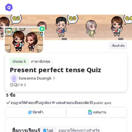
Present perfect tense Quiz
Suwanna Duangk
เรียงลำดับ
ประถม 6
ภาษาอังกฤษ
Present perfect tense Quiz
Suwanna Duangk
1
3
5 ข้อ
อนุญาตให้คำตอบที่ไม่ถูกต้อง
แสดงคำตอบเมื่อตอบผิด
public quiz
บัตรคำ
แผ่นงาน
สื่อการเรียนรู้
อนุญาตให้ดูระหว่างทำควิซ
ไฟล์