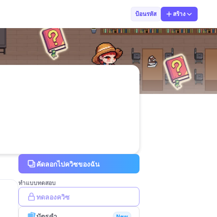
วิมลรัตน์ นาคท
ป้อนรหัส
สร้าง
คัดลอกไปควิซของฉัน
ทำแบบทดสอบ
ทดลองควิซ
บัตรคำ
New