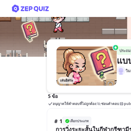
แบบทดสอบเรื่องการวิ่งระยะส
ประถม
แบบ
วิ
เล่นอิสระ
5 ข้อ
อนุญาตให้คำตอบที่ไม่ถูกต้อง
ซ่อนคำตอบ
pub
# 1
เลือกประเภท
 การวิ่งระยะสั้นในกีฬากรีฑา