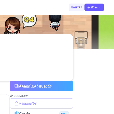
Sunun
ป้อนรหัส
สร้าง
คัดลอกไปควิซของฉัน
ทำแบบทดสอบ
ทดลองควิซ
บัตรคำ
New