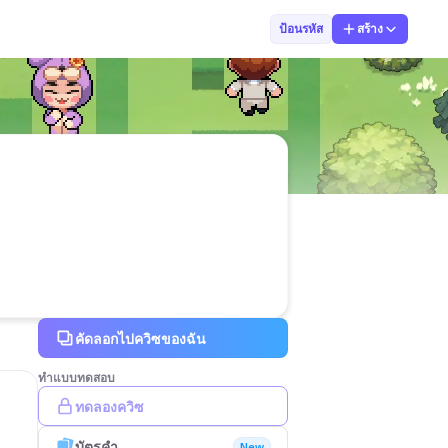
ชาลิสา กากะบุต
ป้อนรหัส
สร้าง
คัดลอกไปควิซของฉัน
ทำแบบทดสอบ
ทดลองควิซ
บัตรคำ
New