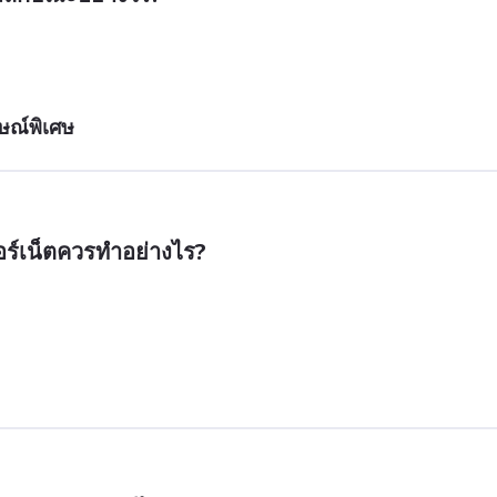
กษณ์พิเศษ
อร์เน็ตควรทำอย่างไร?