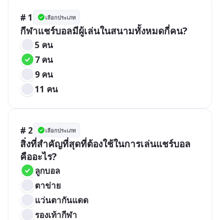
# 1
เลือกประเภท
กีฬาแชร์บอลมีผู้เล่นในสนามทั้งหมดกี่คน?
5 คน
7 คน
9 คน
11 คน
# 2
เลือกประเภท
สิ่งที่สำคัญที่สุดที่ต้องใช้ในการเล่นแชร์บอล
คืออะไร?
ลูกบอล
ตาข่าย
แว่นตากันแดด
รองเท้ากีฬา