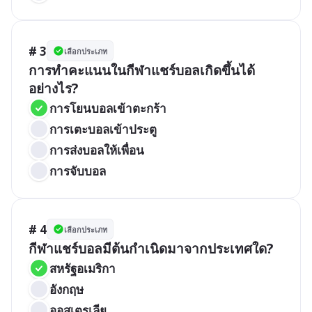
# 3
เลือกประเภท
การทำคะแนนในกีฬาแชร์บอลเกิดขึ้นได้
อย่างไร?
การโยนบอลเข้าตะกร้า
การเตะบอลเข้าประตู
การส่งบอลให้เพื่อน
การจับบอล
# 4
เลือกประเภท
กีฬาแชร์บอลมีต้นกำเนิดมาจากประเทศใด?
สหรัฐอเมริกา
อังกฤษ
ออสเตรเลีย