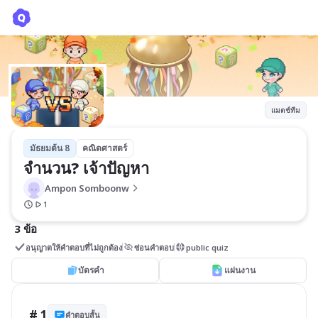
จำนวน? เจ้าปัญหา
Ampon Somboonw
แมตช์ทีม
มัธยมต้น 8
คณิตศาสตร์
จำนวน? เจ้าปัญหา
Ampon Somboonw
1
3 ข้อ
อนุญาตให้คำตอบที่ไม่ถูกต้อง
ซ่อนคำตอบ
public quiz
บัตรคำ
แผ่นงาน
# 1
คำตอบสั้น