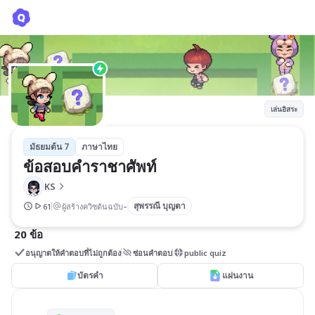
ข้อสอบคำราชาศัพท์
KS
เล่นอิสระ
มัธยมต้น 7
ภาษาไทย
ข้อสอบคำราชาศัพท์
KS
-
สุพรรณี บุญตา
61
ผู้สร้างควิซต้นฉบับ
20 ข้อ
อนุญาตให้คำตอบที่ไม่ถูกต้อง
ซ่อนคำตอบ
public quiz
บัตรคำ
แผ่นงาน