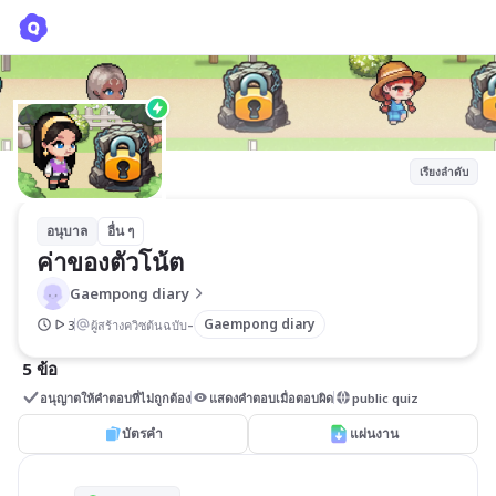
ค่าของตัวโน้ต
Gaempong diary
เรียงลำดับ
อนุบาล
อื่น ๆ
ค่าของตัวโน้ต
Gaempong diary
-
Gaempong diary
3
ผู้สร้างควิซต้นฉบับ
5 ข้อ
อนุญาตให้คำตอบที่ไม่ถูกต้อง
แสดงคำตอบเมื่อตอบผิด
public quiz
บัตรคำ
แผ่นงาน