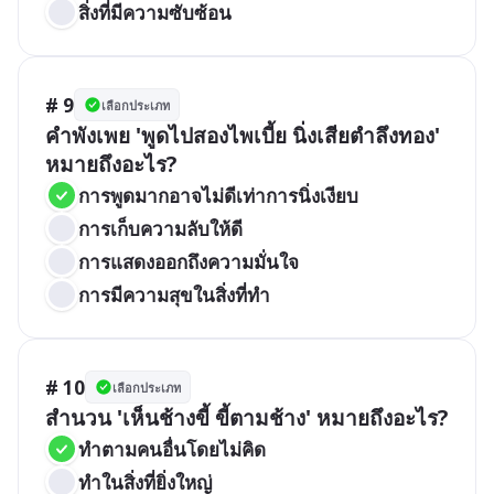
สิ่งที่มีความซับซ้อน
# 9
เลือกประเภท
คำพังเพย 'พูดไปสองไพเบี้ย นิ่งเสียตำลึงทอง' 
หมายถึงอะไร?
การพูดมากอาจไม่ดีเท่าการนิ่งเงียบ
การเก็บความลับให้ดี
การแสดงออกถึงความมั่นใจ
การมีความสุขในสิ่งที่ทำ
# 10
เลือกประเภท
สำนวน 'เห็นช้างขี้ ขี้ตามช้าง' หมายถึงอะไร?
ทำตามคนอื่นโดยไม่คิด
ทำในสิ่งที่ยิ่งใหญ่