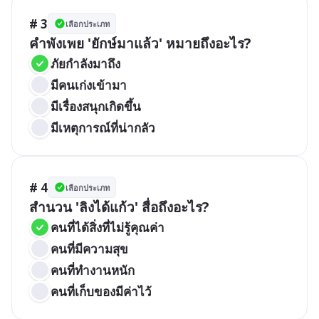
# 3
เลือกประเภท
คำพังเพย 'ยักษ์มาแล้ว' หมายถึงอะไร?
ภัยกำลังมาถึง
มีคนเก่งเข้ามา
มีเรื่องสนุกเกิดขึ้น
มีเหตุการณ์ที่น่ากลัว
# 4
เลือกประเภท
สำนวน 'ลิงได้แก้ว' สื่อถึงอะไร?
คนที่ได้สิ่งที่ไม่รู้คุณค่า
คนที่มีความสุข
คนที่ทำงานหนัก
คนที่เก็บของมีค่าไว้