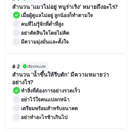
สำนวน 'แมวไม่อยู่ หนูร่าเริง' หมายถึงอะไร?
เมื่อผู้ดูแลไม่อยู่ ลูกน้องก็ทำตามใจ
คนที่ไม่รู้จักที่ต่ำที่สูง
อย่าตัดสินใจโดยไม่คิด
มีความมุ่งมั่นและตั้งใจ
# 2
เลือกประเภท
สำนวน 'น้ำขึ้นให้รีบตัก' มีความหมายว่า
อย่างไร?
ทำสิ่งที่ต้องการอย่างรวดเร็ว
อย่าไว้ใจคนแปลกหน้า
เตรียมพร้อมสำหรับอนาคต
อย่าทำอะไรช้าเกินไป