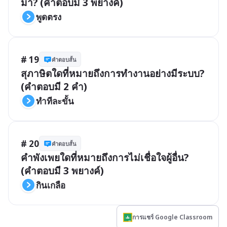
มา? (คำตอบมี 3 พยางค์)
พูดตรง
# 19
คำตอบสั้น
สุภาษิตใดที่หมายถึงการทำงานอย่างมีระบบ? 
(คำตอบมี 2 คำ)
ทำทีละขั้น
# 20
คำตอบสั้น
คำพังเพยใดที่หมายถึงการไม่เชื่อใจผู้อื่น? 
(คำตอบมี 3 พยางค์)
กินเกลือ
การแชร์ Google Classroom