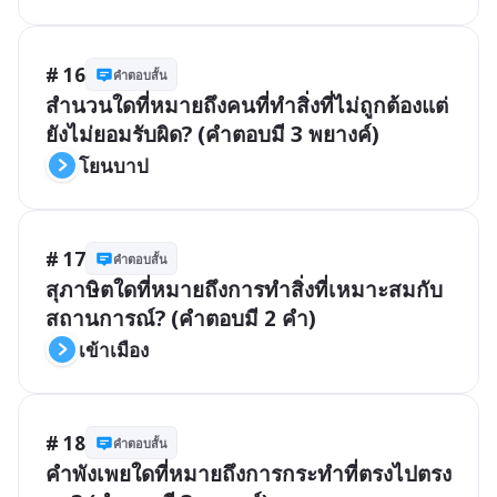
# 16
คำตอบสั้น
สำนวนใดที่หมายถึงคนที่ทำสิ่งที่ไม่ถูกต้องแต่
ยังไม่ยอมรับผิด? (คำตอบมี 3 พยางค์)
โยนบาป
# 17
คำตอบสั้น
สุภาษิตใดที่หมายถึงการทำสิ่งที่เหมาะสมกับ
สถานการณ์? (คำตอบมี 2 คำ)
เข้าเมือง
# 18
คำตอบสั้น
คำพังเพยใดที่หมายถึงการกระทำที่ตรงไปตรง