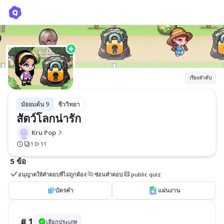
สัตว์โลกน่ารัก
Kru Pop
เรียงลำดับ
มัธยมต้น 9
ชีววิทยา
สัตว์โลกน่ารัก
Kru Pop
1
11
5 ข้อ
อนุญาตให้คำตอบที่ไม่ถูกต้อง
ซ่อนคำตอบ
public quiz
บัตรคำ
แผ่นงาน
# 1
เลือกประเภท