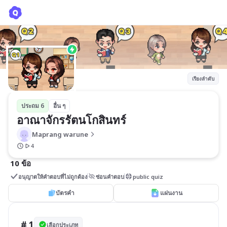
อาณาจักรรัตนโกสินทร์
Maprang warune
เรียงลำดับ
ประถม 6
อื่น ๆ
อาณาจักรรัตนโกสินทร์
Maprang warune
4
10 ข้อ
อนุญาตให้คำตอบที่ไม่ถูกต้อง
ซ่อนคำตอบ
public quiz
บัตรคำ
แผ่นงาน
# 1
เลือกประเภท