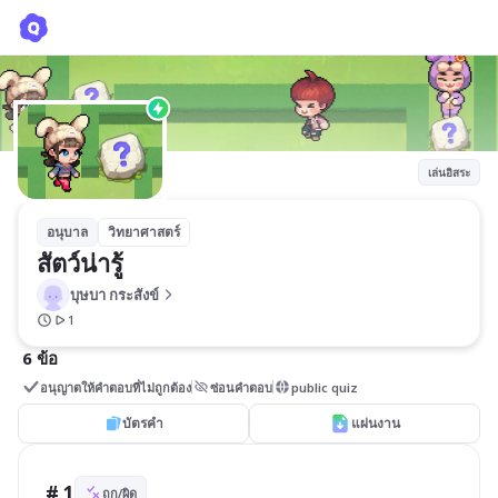
สัตว์น่ารู้
บุษบา กระสังข์
เล่นอิสระ
อนุบาล
วิทยาศาสตร์
สัตว์น่ารู้
บุษบา กระสังข์
1
6 ข้อ
อนุญาตให้คำตอบที่ไม่ถูกต้อง
ซ่อนคำตอบ
public quiz
บัตรคำ
แผ่นงาน
# 1
ถูก/ผิด