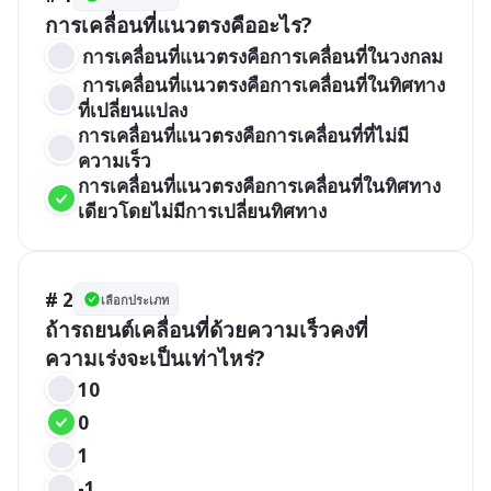
การเคลื่อนที่แนวตรงคืออะไร?
 การเคลื่อนที่แนวตรงคือการเคลื่อนที่ในวงกลม
 การเคลื่อนที่แนวตรงคือการเคลื่อนที่ในทิศทาง
ที่เปลี่ยนแปลง
การเคลื่อนที่แนวตรงคือการเคลื่อนที่ที่ไม่มี
ความเร็ว
การเคลื่อนที่แนวตรงคือการเคลื่อนที่ในทิศทาง
เดียวโดยไม่มีการเปลี่ยนทิศทาง
# 2
เลือกประเภท
ถ้ารถยนต์เคลื่อนที่ด้วยความเร็วคงที่ 
ความเร่งจะเป็นเท่าไหร่?
10
0
1
-1