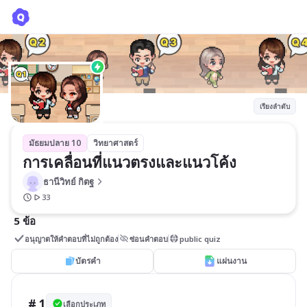
การเคลื่อนที่แนวตรงและแนวโค้ง
ธานีวิทย์ กิตฐ
เรียงลำดับ
มัธยมปลาย 10
วิทยาศาสตร์
การเคลื่อนที่แนวตรงและแนวโค้ง 
ธานีวิทย์ กิตฐ
33
5 ข้อ
อนุญาตให้คำตอบที่ไม่ถูกต้อง
ซ่อนคำตอบ
public quiz
บัตรคำ
แผ่นงาน
# 1
เลือกประเภท