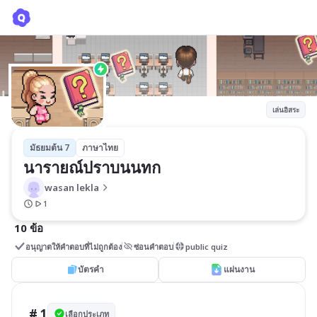
นารายณ์ปราบนนทก
wasan lekla
เล่นอิสระ
มัธยมต้น 7
ภาษาไทย
นารายณ์ปราบนนทก
wasan lekla
1
10 ข้อ
อนุญาตให้คำตอบที่ไม่ถูกต้อง
ซ่อนคำตอบ
public quiz
บัตรคำ
แผ่นงาน
# 1
เลือกประเภท