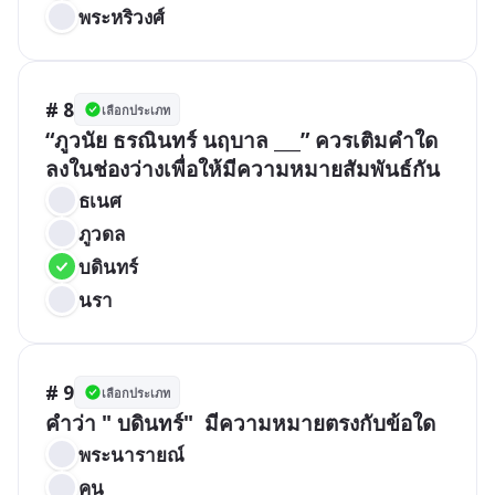
พระหริวงศ์
# 8
เลือกประเภท
“ภูวนัย ธรณินทร์ นฤบาล ___” ควรเติมคำใด
ลงในช่องว่างเพื่อให้มีความหมายสัมพันธ์กัน
ธเนศ
ภูวดล
บดินทร์
นรา
# 9
เลือกประเภท
คำว่า " บดินทร์"  มีความหมายตรงกับข้อใด
พระนารายณ์
คน