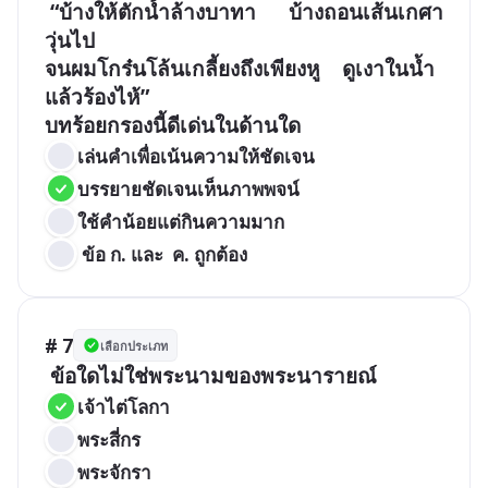
 “บ้างให้ตักน้ำล้างบาทา      บ้างถอนเส้นเกศา
วุ่นไป

จนผมโกร๋นโล้นเกลี้ยงถึงเพียงหู    ดูเงาในน้ำ
แล้วร้องไห้”

เล่นคำเพื่อเน้นความให้ชัดเจน
บรรยายชัดเจนเห็นภาพพจน์
ใช้คำน้อยแต่กินความมาก
 ข้อ ก. และ  ค. ถูกต้อง
# 7
เลือกประเภท
 ข้อใดไม่ใช่พระนามของพระนารายณ์
เจ้าไต่โลกา
พระสี่กร
พระจักรา