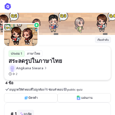
สระลดรูปในภาษาไทย
Angkana Siwara
เรียงลำดับ
ประถม 1
ภาษาไทย
สระลดรูปในภาษาไทย
Angkana Siwara
2
4 ข้อ
อนุญาตให้คำตอบที่ไม่ถูกต้อง
ซ่อนคำตอบ
public quiz
บัตรคำ
แผ่นงาน
# 1
ถูก/ผิด