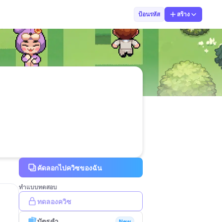
Teacher Aom
ป้อนรหัส
สร้าง
คัดลอกไปควิซของฉัน
ทำแบบทดสอบ
ทดลองควิซ
บัตรคำ
New