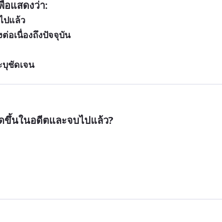
ื่อแสดงว่า:
บไปแล้ว
่อเนื่องถึงปัจจุบัน
ะบุชัดเจน
กิดขึ้นในอดีตและจบไปแล้ว?