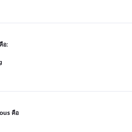
ือ:
g
ous คือ