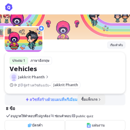
Vehicles
Jakkrit Phanth
เรียงลำดับ
ประถม 1
ภาษาอังกฤษ
Vehicles
Jakkrit Phanth
-
Jakkrit Phanth
2
ผู้สร้างควิซต้นฉบับ
ควิซที่สร้างด้วยแผนที่พรีเมียม
ซื้อแพ็กเกจ
8 ข้อ
อนุญาตให้คำตอบที่ไม่ถูกต้อง
ซ่อนคำตอบ
public quiz
บัตรคำ
แผ่นงาน