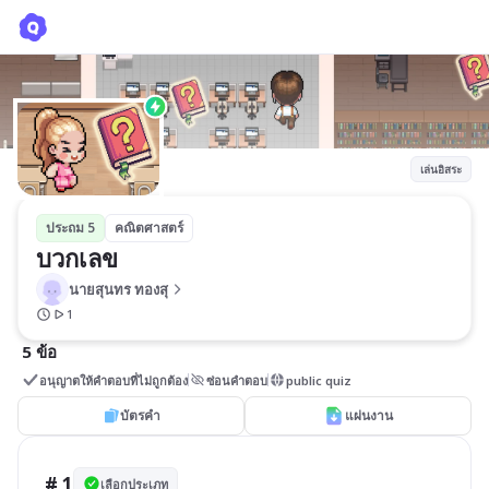
บวกเลข
นายสุนทร ทองสุ
เล่นอิสระ
ประถม 5
คณิตศาสตร์
บวกเลข
นายสุนทร ทองสุ
1
5 ข้อ
อนุญาตให้คำตอบที่ไม่ถูกต้อง
ซ่อนคำตอบ
public quiz
บัตรคำ
แผ่นงาน
# 1
เลือกประเภท